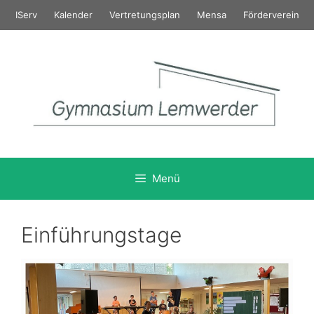
Zum
IServ
Kalender
Vertretungsplan
Mensa
Förderverein
Inhalt
springen
Menü
Einführungstage