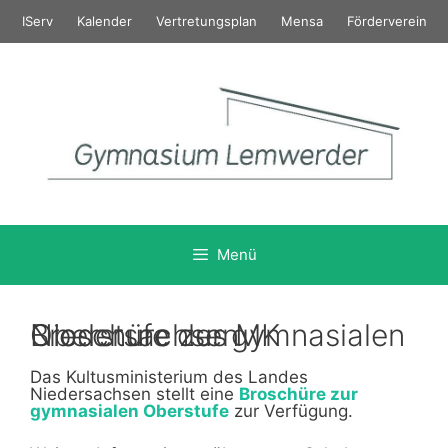
Zum
IServ
Kalender
Vertretungsplan
Mensa
Förderverein
Inhalt
springen
Menü
Broschüre zur gymnasialen Oberstufe des MK Niedersachsen
Das Kultusministerium des Landes
Niedersachsen stellt eine
Broschüre zur
gymnasialen Oberstufe
zur Verfügung.