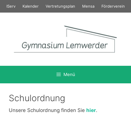
Zum
IServ
Kalender
Vertretungsplan
Mensa
Förderverein
Inhalt
springen
Menü
Schulordnung
Unsere Schulordnung finden Sie
hier
.