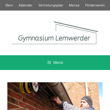
Zum
IServ
Kalender
Vertretungsplan
Mensa
Förderverein
Inhalt
springen
Menü