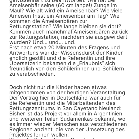
gewissenhaft zu beantworten: Wie hat der
Ameisenbär seine (60 cm lange!) Zunge im
Maul? Wie alt wird ein Ameisenbär? Wie viele
Ameisen frisst ein Ameisenbär am Tag? Wie
kommen die Ameisenbären zur
Rettungsstation? Wie lange bleiben sie dort?
Kommen auch manchmal Ameisenbären zurück
zur Rettungsstation, nachdem sie ausgewildert
wurden? Und… und… und.
Erst nach etwa 20 Minuten des Fragens und
Antwortens war der Wissensdurst der Kinder
endlich gestillt und die Referentin und ihre
Übersetzerin bekamen die „Erlaubnis“ sich
freundlich von den Schülerinnen und Schülern
zu verabschieden.
Doch nicht nur die Kinder haben etwas
mitgenommen von der heutigen Veranstaltung.
Der Vortrag hier in Deutschland war auch für
die Referentin und die Mitarbeitenden des
Rettungszentrums in San Cayetano Neuland:
Bisher ist das Projekt vor allem in Argentinien
und weiteren Teilen Südamerikas bekannt, wo
es immer wieder Menschen aus verschiedenen
Regionen anzieht, die von der Umsetzung des
Projektes lernen wollen.