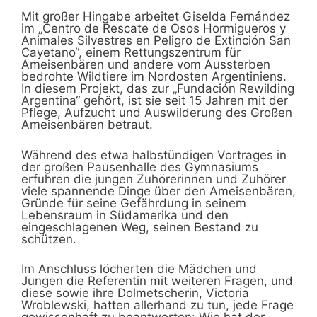
Mit großer Hingabe arbeitet Giselda Fernández
im „Centro de Rescate de Osos Hormigueros y
Animales Silvestres en Peligro de Extinción San
Cayetano“, einem Rettungszentrum für
Ameisenbären und andere vom Aussterben
bedrohte Wildtiere im Nordosten Argentiniens.
In diesem Projekt, das zur „Fundación Rewilding
Argentina“ gehört, ist sie seit 15 Jahren mit der
Pflege, Aufzucht und Auswilderung des Großen
Ameisenbären betraut.
Während des etwa halbstündigen Vortrages in
der großen Pausenhalle des Gymnasiums
erfuhren die jungen Zuhörerinnen und Zuhörer
viele spannende Dinge über den Ameisenbären,
Gründe für seine Gefährdung in seinem
Lebensraum in Südamerika und den
eingeschlagenen Weg, seinen Bestand zu
schützen.
Im Anschluss löcherten die Mädchen und
Jungen die Referentin mit weiteren Fragen, und
diese sowie ihre Dolmetscherin, Victoria
Wroblewski, hatten allerhand zu tun, jede Frage