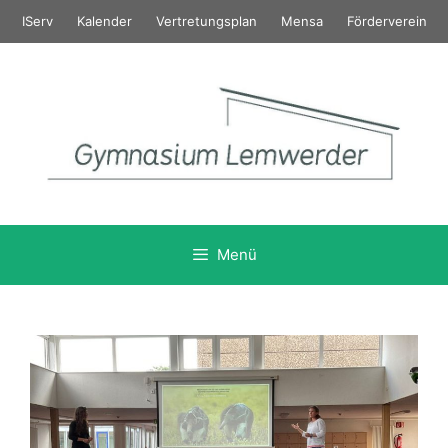
Zum
IServ
Kalender
Vertretungsplan
Mensa
Förderverein
Inhalt
springen
Menü