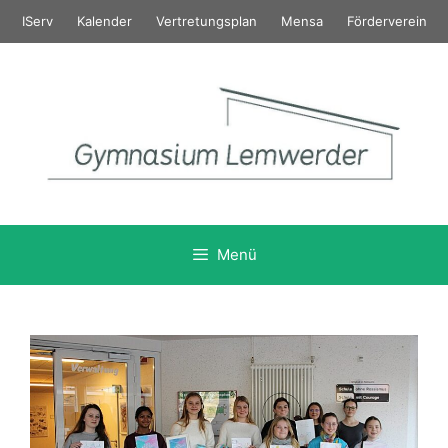
Zum
IServ
Kalender
Vertretungsplan
Mensa
Förderverein
Inhalt
springen
Menü