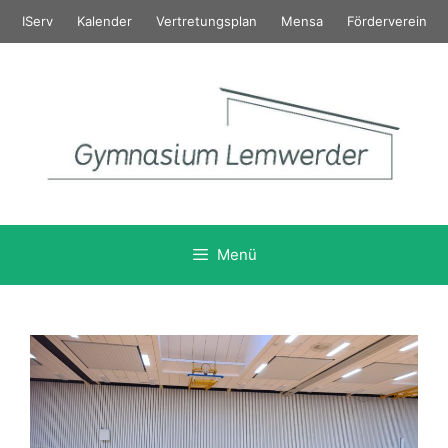
Zum
IServ
Kalender
Vertretungsplan
Mensa
Förderverein
Inhalt
springen
Menü