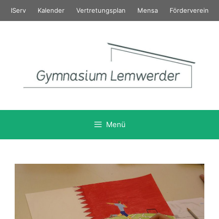
Zum
IServ
Kalender
Vertretungsplan
Mensa
Förderverein
Inhalt
springen
Menü