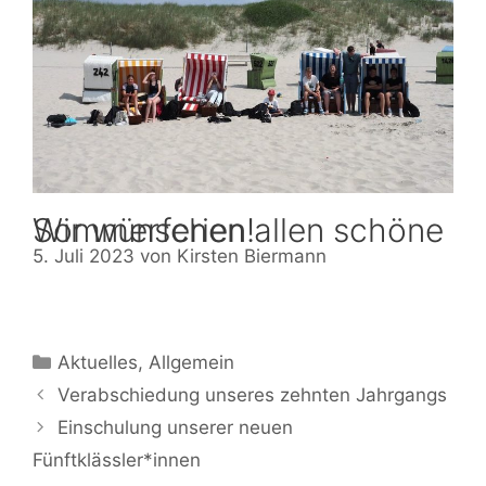
Wir wünschen allen schöne Sommerferien!
5. Juli 2023
von
Kirsten Biermann
Kategorien
Aktuelles
,
Allgemein
Verabschiedung unseres zehnten Jahrgangs
Einschulung unserer neuen
Fünftklässler*innen