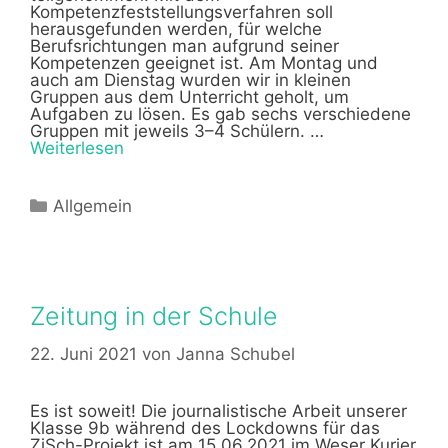
Kompetenzfeststellungsverfahren soll
herausgefunden werden, für welche
Berufsrichtungen man aufgrund seiner
Kompetenzen geeignet ist. Am Montag und
auch am Dienstag wurden wir in kleinen
Gruppen aus dem Unterricht geholt, um
Aufgaben zu lösen. Es gab sechs verschiedene
Gruppen mit jeweils 3–4 Schülern. …
Weiterlesen
Kategorien
Allgemein
Zeitung in der Schule
22. Juni 2021
von
Janna Schubel
Es ist soweit! Die journalistische Arbeit unserer
Klasse 9b während des Lockdowns für das
ZiSch-Projekt ist am 15.06.2021 im Weser Kurier